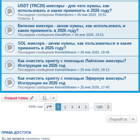
USDT (TRC20) миксеры - для чего нужны, как
использовать и какие применять в 2026 году?
Последнее сообщение
Robertprero
«
26 янв 2026, 19:51
Ответы:
1
Биткоин миксера - зачем нужны, как использовать и
какие применять в 2026 году?
Последнее сообщение
DavidRom
«
26 янв 2026, 19:51
SOL миксера - зачем нужны, как пользоватеься и какие
применять в 2026 году?
Последнее сообщение
Kennethfeawn
«
26 янв 2026, 18:46
Как очистить крипту с помощью Лайткоин миксеры?
Иснтрукции на 2026 год
Последнее сообщение
Kennethfeawn
«
26 янв 2026, 18:13
Как очистить крипту с помощью Эфириум миксеры?
Иснтрукции на 2026 год
Последнее сообщение
Kennethfeawn
«
26 янв 2026, 17:40
Новая тема
Страница
1
из
180
1
2
3
4
5
180
След.
4486 тем
…
Перейти
ПРАВА ДОСТУПА
Вы
не можете
начинать темы