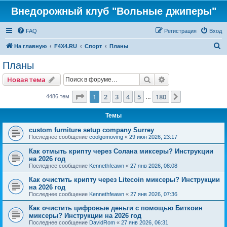
Внедорожный клуб "Вольные джиперы"
FAQ
Регистрация
Вход
П
На главную
F4X4.RU
Спорт
Планы
о
Планы
и
Поиск
Расширенный пои
Новая тема
с
к
Страница
1
из
180
1
2
3
4
5
180
След.
4486 тем
…
Темы
custom furniture setup company Surrey
Последнее сообщение
coolgomoving
«
29 июн 2026, 23:17
Как отмыть крипту через Солана миксеры? Инструкции
на 2026 год
Последнее сообщение
Kennethfeawn
«
27 янв 2026, 08:08
Как очистить крипту через Litecoin миксеры? Инструкции
на 2026 год
Последнее сообщение
Kennethfeawn
«
27 янв 2026, 07:36
Как очистить цифровые деньги с помощью Биткоин
миксеры? Инструкции на 2026 год
Последнее сообщение
DavidRom
«
27 янв 2026, 06:31