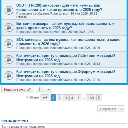
USDT (TRC20) миксеры - для чего нужны, как
использовать и какие применять в 2026 году?
Последнее сообщение
Robertprero
«
26 янв 2026, 19:51
Ответы:
1
Биткоин миксера - зачем нужны, как использовать и
какие применять в 2026 году?
Последнее сообщение
DavidRom
«
26 янв 2026, 19:51
SOL миксера - зачем нужны, как пользоватеься и какие
применять в 2026 году?
Последнее сообщение
Kennethfeawn
«
26 янв 2026, 18:46
Как очистить крипту с помощью Лайткоин миксеры?
Иснтрукции на 2026 год
Последнее сообщение
Kennethfeawn
«
26 янв 2026, 18:13
Как очистить крипту с помощью Эфириум миксеры?
Иснтрукции на 2026 год
Последнее сообщение
Kennethfeawn
«
26 янв 2026, 17:40
Новая тема
Страница
1
из
180
1
2
3
4
5
180
След.
4486 тем
…
Перейти
ПРАВА ДОСТУПА
Вы
не можете
начинать темы