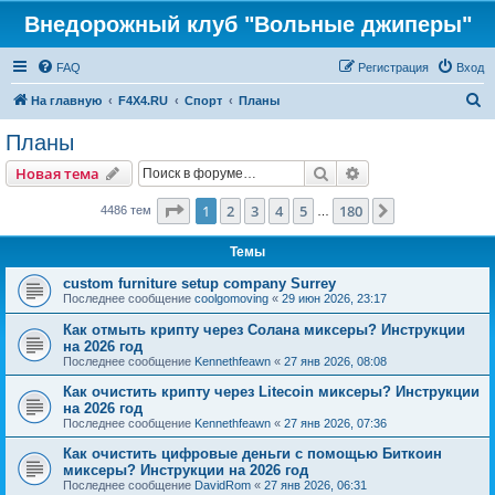
Внедорожный клуб "Вольные джиперы"
FAQ
Регистрация
Вход
П
На главную
F4X4.RU
Спорт
Планы
о
Планы
и
Поиск
Расширенный пои
Новая тема
с
к
Страница
1
из
180
1
2
3
4
5
180
След.
4486 тем
…
Темы
custom furniture setup company Surrey
Последнее сообщение
coolgomoving
«
29 июн 2026, 23:17
Как отмыть крипту через Солана миксеры? Инструкции
на 2026 год
Последнее сообщение
Kennethfeawn
«
27 янв 2026, 08:08
Как очистить крипту через Litecoin миксеры? Инструкции
на 2026 год
Последнее сообщение
Kennethfeawn
«
27 янв 2026, 07:36
Как очистить цифровые деньги с помощью Биткоин
миксеры? Инструкции на 2026 год
Последнее сообщение
DavidRom
«
27 янв 2026, 06:31