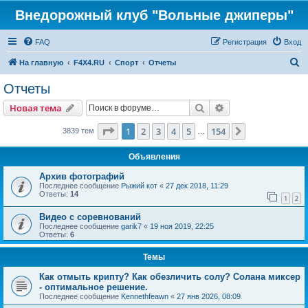
Внедорожный клуб "Вольные джиперы"
FAQ
Регистрация
Вход
П
На главную
F4X4.RU
Спорт
Отчеты
о
Отчеты
и
Поиск
Расширенный пои
Новая тема
с
к
Страница
1
из
154
1
2
3
4
5
154
След.
3839 тем
…
Объявления
Архив фотографий
Последнее сообщение
Рыжий кот
«
27 дек 2018, 11:29
Ответы:
14
1
2
Видео с соревнований
Последнее сообщение
garik7
«
19 ноя 2019, 22:25
Ответы:
6
Темы
Как отмыть крипту? Как обезличить солу? Солана миксер
- оптимальное решение.
Последнее сообщение
Kennethfeawn
«
27 янв 2026, 08:09