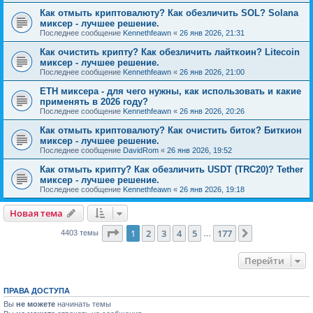
Как отмыть криптовалюту? Как обезличить SOL? Solana
миксер - лучшее решение.
Последнее сообщение
Kennethfeawn
«
26 янв 2026, 21:31
Как очистить крипту? Как обезличить лайткоин? Litecoin
миксер - лучшее решение.
Последнее сообщение
Kennethfeawn
«
26 янв 2026, 21:00
ETH миксера - для чего нужны, как использовать и какие
применять в 2026 году?
Последнее сообщение
Kennethfeawn
«
26 янв 2026, 20:26
Как отмыть криптовалюту? Как очистить биток? Биткион
миксер - лучшее решение.
Последнее сообщение
DavidRom
«
26 янв 2026, 19:52
Как отмыть крипту? Как обезличить USDT (TRC20)? Tether
миксер - лучшее решение.
Последнее сообщение
Kennethfeawn
«
26 янв 2026, 19:18
Новая тема
Страница
1
из
177
1
2
3
4
5
177
След.
4403 темы
…
Перейти
ПРАВА ДОСТУПА
Вы
не можете
начинать темы