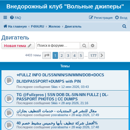
Внедорожный клуб "Вольные джиперы"
FAQ
Регистрация
Вход
П
На главную
F4X4.RU
Железо
Двигатель
о
Двигатель
и
Поиск
Расширенный пои
Новая тема
с
к
Страница
1
из
177
1
2
3
4
5
177
След.
4403 темы
…
Темы
⭐FULLZ INFO DL/SSN/NIN/SIN/MMN/DOB⭐DOCS
DL/ID/PASSPORT⭐DUMPS with PIN
Последнее сообщение
Silas
«
12 июн 2026, 03:43
TG @Fullzpros | SSN DOB DL-SIN-NIN FULLZ | DL-
PASSPORT PHOTOS | CC DUMPS
Последнее сообщение
Silas
«
28 апр 2026, 21:16
مقال للنشر في المنتديات - خدمات التنظيف بجازان
Последнее сообщение
yosrabasha
«
28 мар 2026, 17:49
أفضل شركة تنظيف بأبها وخميس مشيط خصم 40%
Последнее сообщение
yosrabasha
«
28 мар 2026, 17:48