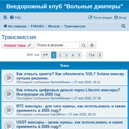
Внедорожный клуб "Вольные джиперы"
FAQ
Регистрация
Вход
П
На главную
F4X4.RU
Железо
Трансмиссия
о
Трансмиссия
и
Поиск
Расширенный пои
Новая тема
с
к
Страница
1
из
154
1
2
3
4
5
154
След.
3840 тем
…
Темы
Как отмыть крипту? Как обезличить SOL? Solana миксер -
лучшее решение.
Последнее сообщение
Kennethfeawn
«
27 янв 2026, 08:11
Как отмыть цифровые деньги через Litecoin миксеры?
Иснтрукции на 2026 год
Последнее сообщение
Kennethfeawn
«
27 янв 2026, 07:38
BTC миксеры - для чего нужны, как использовать и какие
применять в 2026 году?
Последнее сообщение
DavidRom
«
27 янв 2026, 06:33
USDT миксеры - зачем нужны, как использовать и какие
применять в 2026 году?