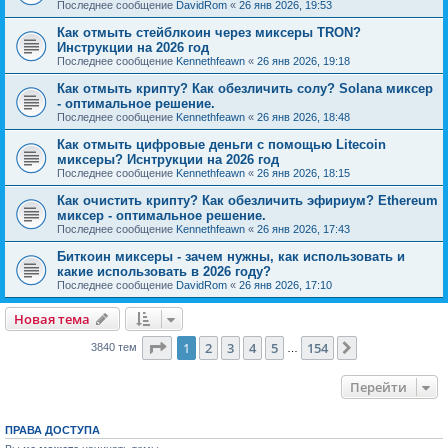
Последнее сообщение
DavidRom
«
26 янв 2026, 19:53
Как отмыть стейблкоин через миксеры TRON?
Инструкции на 2026 год
Последнее сообщение
Kennethfeawn
«
26 янв 2026, 19:18
Как отмыть крипту? Как обезличить солу? Solana миксер
- оптимальное решение.
Последнее сообщение
Kennethfeawn
«
26 янв 2026, 18:48
Как отмыть цифровые деньги с помощью Litecoin
миксеры? Иснтрукции на 2026 год
Последнее сообщение
Kennethfeawn
«
26 янв 2026, 18:15
Как очистить крипту? Как обезличить эфириум? Ethereum
миксер - оптимальное решение.
Последнее сообщение
Kennethfeawn
«
26 янв 2026, 17:43
Биткоин миксеры - зачем нужны, как использовать и
какие использовать в 2026 году?
Последнее сообщение
DavidRom
«
26 янв 2026, 17:10
Новая тема
Страница
1
из
154
1
2
3
4
5
154
След.
3840 тем
…
Перейти
ПРАВА ДОСТУПА