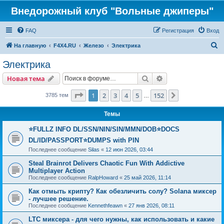
Внедорожный клуб "Вольные джиперы"
FAQ
Регистрация
Вход
П
На главную
F4X4.RU
Железо
Электрика
о
Электрика
и
Поиск
Расширенный пои
Новая тема
с
к
Страница
1
из
152
1
2
3
4
5
152
След.
3785 тем
…
Темы
⭐FULLZ INFO DL/SSN/NIN/SIN/MMN/DOB⭐DOCS
DL/ID/PASSPORT⭐DUMPS with PIN
Последнее сообщение
Silas
«
12 июн 2026, 03:44
Steal Brainrot Delivers Chaotic Fun With Addictive
Multiplayer Action
Последнее сообщение
RalpHoward
«
25 май 2026, 11:14
Как отмыть крипту? Как обезличить солу? Solana миксер
- лучшее решение.
Последнее сообщение
Kennethfeawn
«
27 янв 2026, 08:11
LTC миксера - для чего нужны, как использовать и какие