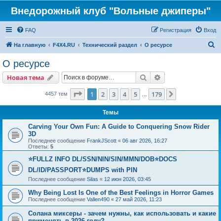
Внедорожный клуб "Вольные джиперы"
FAQ
Регистрация
Вход
П
На главную
F4X4.RU
Технический раздел
О ресурсе
о
О ресурсе
и
Поиск
Расширенный пои
Новая тема
с
к
Страница
1
из
179
1
2
3
4
5
179
След.
4457 тем
…
Темы
Carving Your Own Fun: A Guide to Conquering Snow Rider
3D
Последнее сообщение
FrankJScott
«
06 авг 2026, 16:27
Ответы:
5
⭐FULLZ INFO DL/SSN/NIN/SIN/MMN/DOB⭐DOCS
DL/ID/PASSPORT⭐DUMPS with PIN
Последнее сообщение
Silas
«
12 июн 2026, 03:45
Why Being Lost Is One of the Best Feelings in Horror Games
Последнее сообщение
Vallen490
«
27 май 2026, 11:23
Солана миксеры - зачем нужны, как использовать и какие
применять в 2026 году?