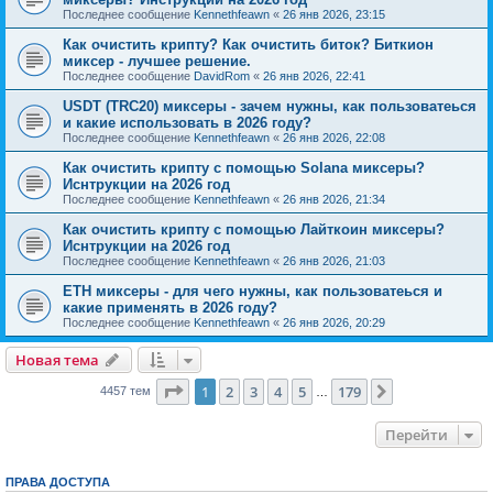
Последнее сообщение
Kennethfeawn
«
26 янв 2026, 23:15
Как очистить крипту? Как очистить биток? Биткион
миксер - лучшее решение.
Последнее сообщение
DavidRom
«
26 янв 2026, 22:41
USDT (TRC20) миксеры - зачем нужны, как пользоватеься
и какие использовать в 2026 году?
Последнее сообщение
Kennethfeawn
«
26 янв 2026, 22:08
Как очистить крипту с помощью Solana миксеры?
Иснтрукции на 2026 год
Последнее сообщение
Kennethfeawn
«
26 янв 2026, 21:34
Как очистить крипту с помощью Лайткоин миксеры?
Иснтрукции на 2026 год
Последнее сообщение
Kennethfeawn
«
26 янв 2026, 21:03
ETH миксеры - для чего нужны, как пользоватеься и
какие применять в 2026 году?
Последнее сообщение
Kennethfeawn
«
26 янв 2026, 20:29
Новая тема
Страница
1
из
179
1
2
3
4
5
179
След.
4457 тем
…
Перейти
ПРАВА ДОСТУПА