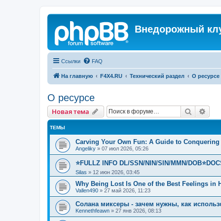
Внедорожный кл
Ссылки
FAQ
На главную
F4X4.RU
Технический раздел
О ресурсе
О ресурсе
Поиск
Рас
Новая тема
ТЕМЫ
Carving Your Own Fun: A Guide to Conquering
Angeliky
»
07 июл 2026, 05:26
⭐FULLZ INFO DL/SSN/NIN/SIN/MMN/DOB⭐DOC
Silas
»
12 июн 2026, 03:45
Why Being Lost Is One of the Best Feelings in
Vallen490
»
27 май 2026, 11:23
Солана миксеры - зачем нужны, как использо
Kennethfeawn
»
27 янв 2026, 08:13