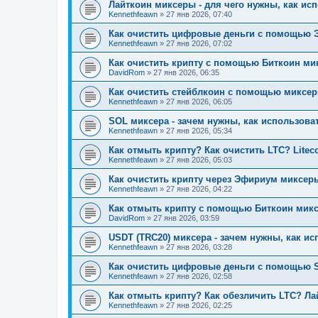
Лайткоин миксеры - для чего нужны, как исп
Kennethfeawn
»
27 янв 2026, 07:40
Как очистить цифровые деньги с помощью 
Kennethfeawn
»
27 янв 2026, 07:02
Как очистить крипту с помощью Биткоин мик
DavidRom
»
27 янв 2026, 06:35
Как очистить стейблкоин с помощью миксер
Kennethfeawn
»
27 янв 2026, 06:05
SOL миксера - зачем нужны, как использоват
Kennethfeawn
»
27 янв 2026, 05:34
Как отмыть крипту? Как очистить LTC? Litec
Kennethfeawn
»
27 янв 2026, 05:03
Как очистить крипту через Эфириум миксеры
Kennethfeawn
»
27 янв 2026, 04:22
Как отмыть крипту с помощью Биткоин микс
DavidRom
»
27 янв 2026, 03:59
USDT (TRC20) миксера - зачем нужны, как ис
Kennethfeawn
»
27 янв 2026, 03:28
Как очистить цифровые деньги с помощью S
Kennethfeawn
»
27 янв 2026, 02:58
Как отмыть крипту? Как обезличить LTC? Ла
Kennethfeawn
»
27 янв 2026, 02:25