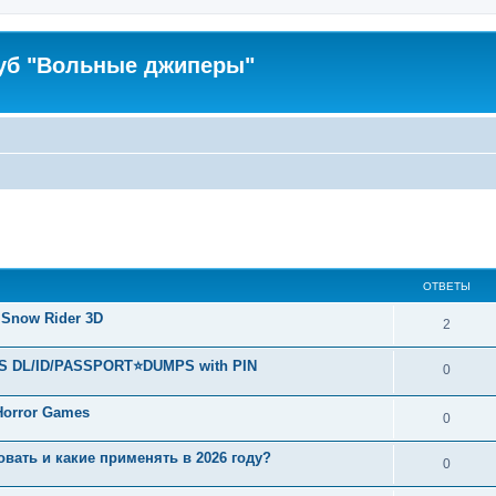
уб "Вольные джиперы"
ширенный поиск
ОТВЕТЫ
 Snow Rider 3D
2
S DL/ID/PASSPORT⭐DUMPS with PIN
0
 Horror Games
0
вать и какие применять в 2026 году?
0