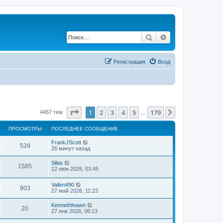
Поиск
Расширенный по
Регистрация
Вход
Страница
1
из
179
1
2
3
4
5
179
След.
4457 тем
…
ПРОСМОТРЫ
ПОСЛЕДНЕЕ СООБЩЕНИЕ
FrankJScott
539
26 минут назад
Silas
1585
12 июн 2026, 03:45
Vallen490
903
27 май 2026, 11:23
Kennethfeawn
20
27 янв 2026, 08:13