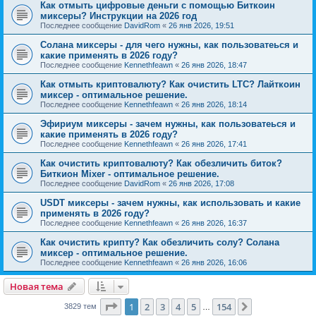
Как отмыть цифровые деньги с помощью Биткоин
миксеры? Инструкции на 2026 год
Последнее сообщение
DavidRom
«
26 янв 2026, 19:51
Солана миксеры - для чего нужны, как пользоватеься и
какие применять в 2026 году?
Последнее сообщение
Kennethfeawn
«
26 янв 2026, 18:47
Как отмыть криптовалюту? Как очистить LTC? Лайткоин
миксер - оптимальное решение.
Последнее сообщение
Kennethfeawn
«
26 янв 2026, 18:14
Эфириум миксеры - зачем нужны, как пользоватеься и
какие применять в 2026 году?
Последнее сообщение
Kennethfeawn
«
26 янв 2026, 17:41
Как очистить криптовалюту? Как обезличить биток?
Биткион Mixer - оптимальное решение.
Последнее сообщение
DavidRom
«
26 янв 2026, 17:08
USDT миксеры - зачем нужны, как использовать и какие
применять в 2026 году?
Последнее сообщение
Kennethfeawn
«
26 янв 2026, 16:37
Как очистить крипту? Как обезличить солу? Солана
миксер - оптимальное решение.
Последнее сообщение
Kennethfeawn
«
26 янв 2026, 16:06
Новая тема
Страница
1
из
154
1
2
3
4
5
154
След.
3829 тем
…