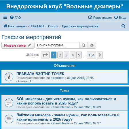
Внедорожный клуб "Вольные джиперы"
FAQ
Регистрация
Вход
П
На главную
F4X4.RU
Спорт
Графики мероприятий
о
Графики мероприятий
и
Поиск
Расширенный пои
Новая тема
с
к
Страница
1
из
154
1
2
3
4
5
154
След.
3829 тем
…
Объявления
ПРАВИЛА ВЗЯТИЯ ТОЧЕК
Последнее сообщение
turboliner
«
01 дек 2015, 22:46
Ответы:
1
Темы
SOL миксеры - для чего нужны, как пользоватеься и
какие использовать в 2026 году?
Последнее сообщение
Kennethfeawn
«
27 янв 2026, 08:09
Лайткоин миксера - зачем нужны, как пользоватеься и
какие применять в 2026 году?
Последнее сообщение
Kennethfeawn
«
27 янв 2026, 07:37