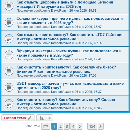
Как отмыть цифровые деньги с помощью Биткоин
миксеры? Инструкции на 2026 год
Последнее сообщение
DavidRom
«
26 янв 2026, 19:51
Солана миксеры - для чего нужны, как пользоватеься и
какие применять в 2026 году?
Последнее сообщение
Kennethfeawn
«
26 янв 2026, 18:47
Как отмыть криптовалюту? Как очистить LTC? Лайткоин
миксер - оптимальное решение.
Последнее сообщение
Kennethfeawn
«
26 янв 2026, 18:14
Эфириум миксеры - зачем нужны, как пользоватеься и
какие применять в 2026 году?
Последнее сообщение
Kennethfeawn
«
26 янв 2026, 17:41
Как очистить криптовалюту? Как обезличить биток?
Биткион Mixer - оптимальное решение.
Последнее сообщение
DavidRom
«
26 янв 2026, 17:08
USDT миксеры - зачем нужны, как использовать и какие
применять в 2026 году?
Последнее сообщение
Kennethfeawn
«
26 янв 2026, 16:37
Как очистить крипту? Как обезличить солу? Солана
миксер - оптимальное решение.
Последнее сообщение
Kennethfeawn
«
26 янв 2026, 16:06
Новая тема
Страница
1
из
154
1
2
3
4
5
154
След.
3829 тем
…