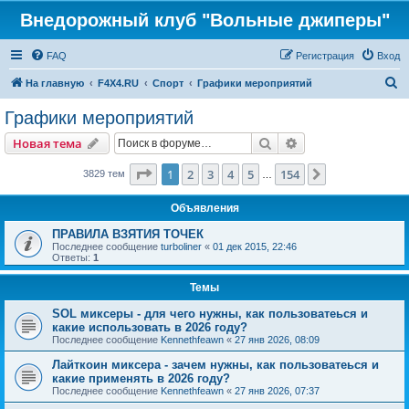
Внедорожный клуб "Вольные джиперы"
FAQ
Регистрация
Вход
П
На главную
F4X4.RU
Спорт
Графики мероприятий
о
Графики мероприятий
и
Поиск
Расширенный пои
Новая тема
с
к
Страница
1
из
154
1
2
3
4
5
154
След.
3829 тем
…
Объявления
ПРАВИЛА ВЗЯТИЯ ТОЧЕК
Последнее сообщение
turboliner
«
01 дек 2015, 22:46
Ответы:
1
Темы
SOL миксеры - для чего нужны, как пользоватеься и
какие использовать в 2026 году?
Последнее сообщение
Kennethfeawn
«
27 янв 2026, 08:09
Лайткоин миксера - зачем нужны, как пользоватеься и
какие применять в 2026 году?
Последнее сообщение
Kennethfeawn
«
27 янв 2026, 07:37