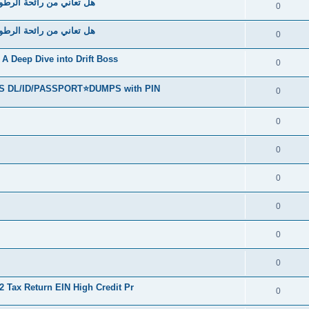
هل تعاني من رائحة الرطو
0
هل تعاني من رائحة الرطو
0
A Deep Dive into Drift Boss
0
S DL/ID/PASSPORT⭐DUMPS with PIN
0
0
0
0
0
0
0
Tax Return EIN High Credit Pr
0