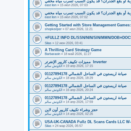
بة أو بقع الجدران؟ قد يكون السبب تسرب مياه مخفي
east lion
»
15 июл 2026, 07:03
بة أو بقع الجدران؟ قد يكون السبب تسرب مياه مخفي
east lion
»
15 июл 2026, 07:02
Getting Started with Store Management Games: 
shopkeeper
»
07 июл 2026, 11:21
⭐FULLZ INFO DL/SSN/NIN/SIN/MMN/DOB⭐DOC
Silas
»
12 июн 2026, 03:41
A Thrilling Card Strategy Game
Barbaraoin
»
18 май 2026, 11:27
مميزات تكييف كاريير الإنفرتر Inverter
الكوتش سالم
»
19 апр 2026, 17:15
01127894178 صيانة اريستون في الساحل الشمالي
الكوتش سالم
»
18 апр 2026, 18:29
01127894178 صيانة اريستون في الساحل الشمالي
الكوتش سالم
»
16 апр 2026, 20:24
01127894178 صيانة اريستون في الساحل الشمالي
الكوتش سالم
»
14 апр 2026, 17:59
حجز وشراء تكييف كاريير أون لاين
الكوتش سالم
»
14 апр 2026, 02:26
USA-UK-CANADA Fullz DL Scans Cards LLC W-2 
Silas
»
24 мар 2026, 05:57