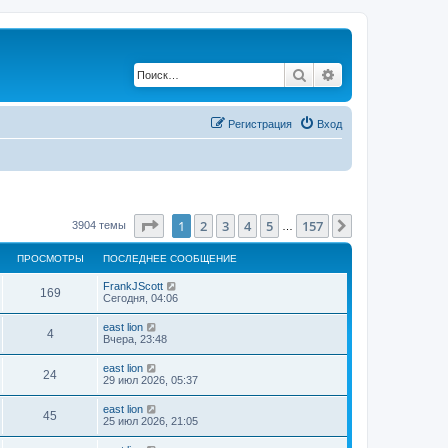
Поиск
Расширенный по
Регистрация
Вход
Страница
1
из
157
1
2
3
4
5
157
След.
3904 темы
…
ПРОСМОТРЫ
ПОСЛЕДНЕЕ СООБЩЕНИЕ
FrankJScott
169
Сегодня, 04:06
east lion
4
Вчера, 23:48
east lion
24
29 июл 2026, 05:37
east lion
45
25 июл 2026, 21:05