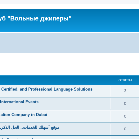
уб "Вольные джиперы"
ширенный поиск
ОТВЕТЫ
, Certified, and Professional Language Solutions
3
 International Events
0
lation Company in Dubai
0
موقع أسهلك للخدمات.. الحل الذكي 
0