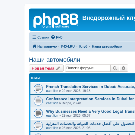
Внедорожный кл
Ссылки
FAQ
На главную
F4X4.RU
Клуб
Наши автомобили
Наши автомобили
Поиск
Рас
Новая тема
ТЕМЫ
French Translation Services in Dubai: Accurate
east lion
»
22 июл 2026, 19:18
Conference Interpretation Services in Dubai for
east lion
»
Вчера, 23:48
Why Businesses Need a Very Good Legal Trans
east lion
»
29 июл 2026, 05:37
للحصول على أفضل خدمات الصيانة والخدمات المنزلية
east lion
»
25 июл 2026, 21:05