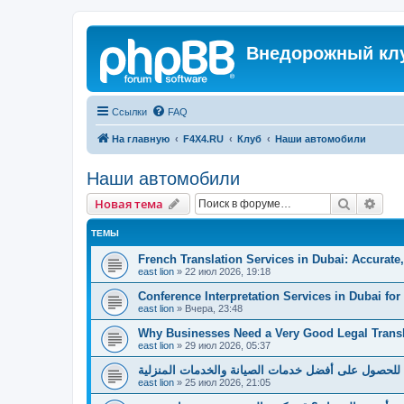
Внедорожный кл
Ссылки
FAQ
На главную
F4X4.RU
Клуб
Наши автомобили
Наши автомобили
Поиск
Рас
Новая тема
ТЕМЫ
French Translation Services in Dubai: Accurate
east lion
»
22 июл 2026, 19:18
Conference Interpretation Services in Dubai for
east lion
»
Вчера, 23:48
Why Businesses Need a Very Good Legal Trans
east lion
»
29 июл 2026, 05:37
للحصول على أفضل خدمات الصيانة والخدمات المنزلية
east lion
»
25 июл 2026, 21:05