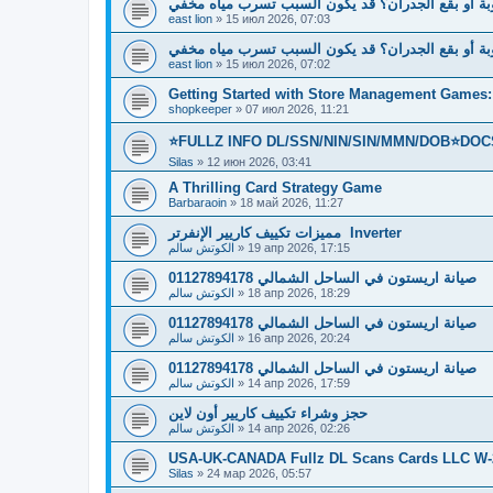
بة أو بقع الجدران؟ قد يكون السبب تسرب مياه مخفي
east lion
»
15 июл 2026, 07:03
بة أو بقع الجدران؟ قد يكون السبب تسرب مياه مخفي
east lion
»
15 июл 2026, 07:02
Getting Started with Store Management Games: 
shopkeeper
»
07 июл 2026, 11:21
⭐FULLZ INFO DL/SSN/NIN/SIN/MMN/DOB⭐DOC
Silas
»
12 июн 2026, 03:41
A Thrilling Card Strategy Game
Barbaraoin
»
18 май 2026, 11:27
مميزات تكييف كاريير الإنفرتر Inverter
الكوتش سالم
»
19 апр 2026, 17:15
01127894178 صيانة اريستون في الساحل الشمالي
الكوتش سالم
»
18 апр 2026, 18:29
01127894178 صيانة اريستون في الساحل الشمالي
الكوتش سالم
»
16 апр 2026, 20:24
01127894178 صيانة اريستون في الساحل الشمالي
الكوتش سالم
»
14 апр 2026, 17:59
حجز وشراء تكييف كاريير أون لاين
الكوتش سالم
»
14 апр 2026, 02:26
USA-UK-CANADA Fullz DL Scans Cards LLC W-2 
Silas
»
24 мар 2026, 05:57