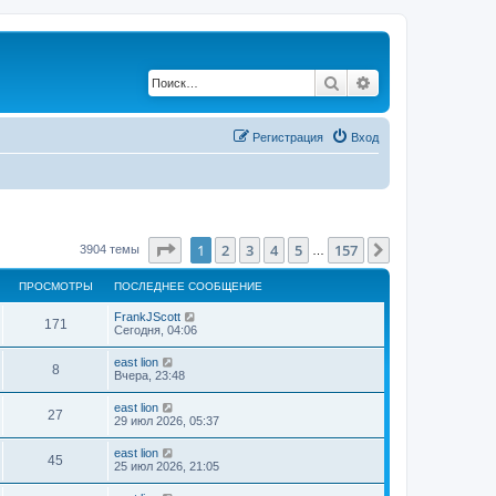
Поиск
Расширенный по
Регистрация
Вход
Страница
1
из
157
1
2
3
4
5
157
След.
3904 темы
…
ПРОСМОТРЫ
ПОСЛЕДНЕЕ СООБЩЕНИЕ
FrankJScott
171
Сегодня, 04:06
east lion
8
Вчера, 23:48
east lion
27
29 июл 2026, 05:37
east lion
45
25 июл 2026, 21:05