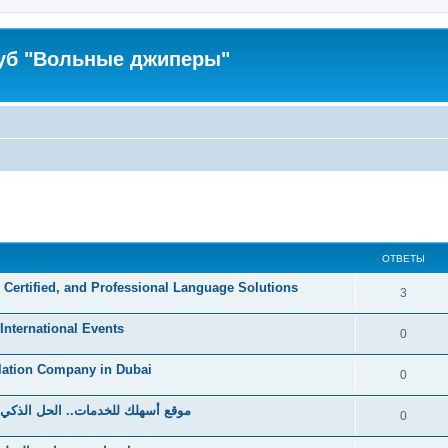
уб "Вольные джиперы"
ширенный поиск
ОТВЕТЫ
, Certified, and Professional Language Solutions
3
 International Events
0
lation Company in Dubai
0
موقع أسهلك للخدمات.. الحل الذكي 
0