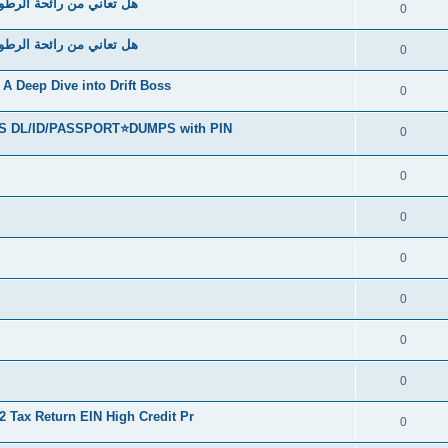
هل تعاني من رائحة الرطو
0
هل تعاني من رائحة الرطو
0
A Deep Dive into Drift Boss
0
S DL/ID/PASSPORT⭐DUMPS with PIN
0
0
0
0
0
0
0
Tax Return EIN High Credit Pr
0