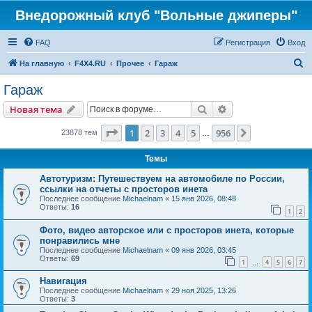
Внедорожный клуб "Вольные джиперы"
FAQ
Регистрация
Вход
П
На главную
F4X4.RU
Прочее
Гараж
о
Гараж
и
Поиск
Расширенный пои
Новая тема
с
к
Страница
1
из
956
1
2
3
4
5
956
След.
23878 тем
…
Темы
Автотуризм: Путешествуем на автомобиле по России,
ссылки на отчеты с просторов инета
Последнее сообщение
Michaelnam
«
15 янв 2026, 08:48
Ответы:
16
1
2
Фото, видео авторское или с просторов инета, которые
понравились мне
Последнее сообщение
Michaelnam
«
09 янв 2026, 03:45
Ответы:
69
1
4
5
6
7
…
Навигация
Последнее сообщение
Michaelnam
«
29 ноя 2025, 13:26
Ответы:
3