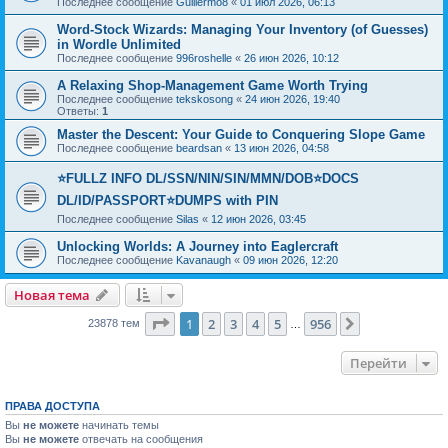
Последнее сообщение
Guillermo8
«
01 июл 2026, 06:13
Word-Stock Wizards: Managing Your Inventory (of Guesses)
in Wordle Unlimited
Последнее сообщение
996roshelle
«
26 июн 2026, 10:12
A Relaxing Shop-Management Game Worth Trying
Последнее сообщение
tekskosong
«
24 июн 2026, 19:40
Ответы:
1
Master the Descent: Your Guide to Conquering Slope Game
Последнее сообщение
beardsan
«
13 июн 2026, 04:58
⭐FULLZ INFO DL/SSN/NIN/SIN/MMN/DOB⭐DOCS
DL/ID/PASSPORT⭐DUMPS with PIN
Последнее сообщение
Silas
«
12 июн 2026, 03:45
Unlocking Worlds: A Journey into Eaglercraft
Последнее сообщение
Kavanaugh
«
09 июн 2026, 12:20
Новая тема
Страница
1
из
956
1
2
3
4
5
956
След.
23878 тем
…
Перейти
ПРАВА ДОСТУПА
Вы
не можете
начинать темы
Вы
не можете
отвечать на сообщения