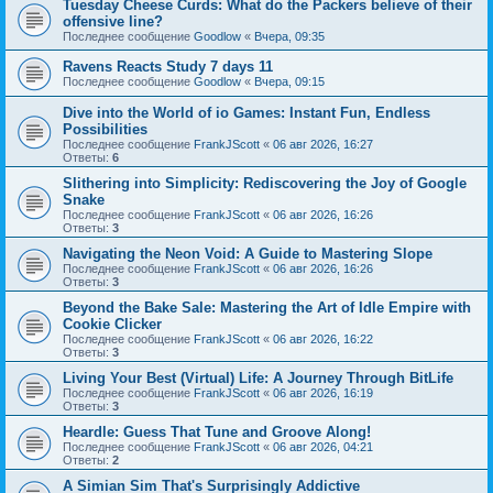
Tuesday Cheese Curds: What do the Packers believe of their
offensive line?
Последнее сообщение
Goodlow
«
Вчера, 09:35
Ravens Reacts Study 7 days 11
Последнее сообщение
Goodlow
«
Вчера, 09:15
Dive into the World of io Games: Instant Fun, Endless
Possibilities
Последнее сообщение
FrankJScott
«
06 авг 2026, 16:27
Ответы:
6
Slithering into Simplicity: Rediscovering the Joy of Google
Snake
Последнее сообщение
FrankJScott
«
06 авг 2026, 16:26
Ответы:
3
Navigating the Neon Void: A Guide to Mastering Slope
Последнее сообщение
FrankJScott
«
06 авг 2026, 16:26
Ответы:
3
Beyond the Bake Sale: Mastering the Art of Idle Empire with
Cookie Clicker
Последнее сообщение
FrankJScott
«
06 авг 2026, 16:22
Ответы:
3
Living Your Best (Virtual) Life: A Journey Through BitLife
Последнее сообщение
FrankJScott
«
06 авг 2026, 16:19
Ответы:
3
Heardle: Guess That Tune and Groove Along!
Последнее сообщение
FrankJScott
«
06 авг 2026, 04:21
Ответы:
2
A Simian Sim That's Surprisingly Addictive