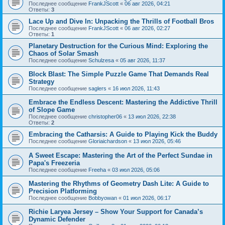
Последнее сообщение
FrankJScott
«
06 авг 2026, 04:21
Ответы:
3
Lace Up and Dive In: Unpacking the Thrills of Football Bros
Последнее сообщение
FrankJScott
«
06 авг 2026, 02:27
Ответы:
1
Planetary Destruction for the Curious Mind: Exploring the
Chaos of Solar Smash
Последнее сообщение
Schulzesa
«
05 авг 2026, 11:37
Block Blast: The Simple Puzzle Game That Demands Real
Strategy
Последнее сообщение
saglers
«
16 июл 2026, 11:43
Embrace the Endless Descent: Mastering the Addictive Thrill
of Slope Game
Последнее сообщение
christopher06
«
13 июл 2026, 22:38
Ответы:
2
Embracing the Catharsis: A Guide to Playing Kick the Buddy
Последнее сообщение
Gloriaichardson
«
13 июл 2026, 05:46
A Sweet Escape: Mastering the Art of the Perfect Sundae in
Papa's Freezeria
Последнее сообщение
Freeha
«
03 июл 2026, 05:06
Mastering the Rhythms of Geometry Dash Lite: A Guide to
Precision Platforming
Последнее сообщение
Bobbyowan
«
01 июл 2026, 06:17
Richie Laryea Jersey – Show Your Support for Canada’s
Dynamic Defender