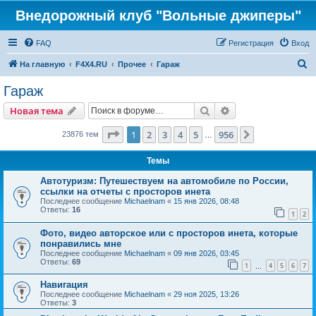
Внедорожный клуб "Вольные джиперы"
FAQ
Регистрация
Вход
П
На главную
F4X4.RU
Прочее
Гараж
о
Гараж
и
Поиск
Расширенный пои
Новая тема
с
к
Страница
1
из
956
1
2
3
4
5
956
След.
23876 тем
…
Темы
Автотуризм: Путешествуем на автомобиле по России,
ссылки на отчеты с просторов инета
Последнее сообщение
Michaelnam
«
15 янв 2026, 08:48
Ответы:
16
1
2
Фото, видео авторское или с просторов инета, которые
понравились мне
Последнее сообщение
Michaelnam
«
09 янв 2026, 03:45
Ответы:
69
1
4
5
6
7
…
Навигация
Последнее сообщение
Michaelnam
«
29 ноя 2025, 13:26
Ответы:
3