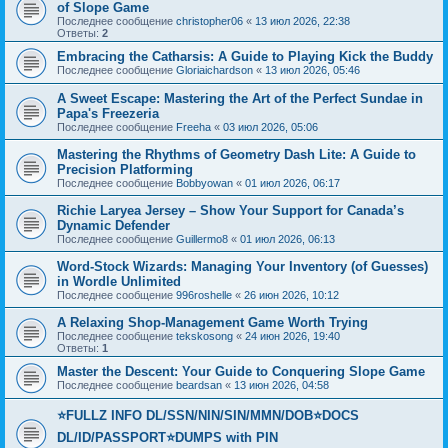
of Slope Game
Последнее сообщение
christopher06
«
13 июл 2026, 22:38
Ответы:
2
Embracing the Catharsis: A Guide to Playing Kick the Buddy
Последнее сообщение
Gloriaichardson
«
13 июл 2026, 05:46
A Sweet Escape: Mastering the Art of the Perfect Sundae in
Papa's Freezeria
Последнее сообщение
Freeha
«
03 июл 2026, 05:06
Mastering the Rhythms of Geometry Dash Lite: A Guide to
Precision Platforming
Последнее сообщение
Bobbyowan
«
01 июл 2026, 06:17
Richie Laryea Jersey – Show Your Support for Canada’s
Dynamic Defender
Последнее сообщение
Guillermo8
«
01 июл 2026, 06:13
Word-Stock Wizards: Managing Your Inventory (of Guesses)
in Wordle Unlimited
Последнее сообщение
996roshelle
«
26 июн 2026, 10:12
A Relaxing Shop-Management Game Worth Trying
Последнее сообщение
tekskosong
«
24 июн 2026, 19:40
Ответы:
1
Master the Descent: Your Guide to Conquering Slope Game
Последнее сообщение
beardsan
«
13 июн 2026, 04:58
⭐FULLZ INFO DL/SSN/NIN/SIN/MMN/DOB⭐DOCS
DL/ID/PASSPORT⭐DUMPS with PIN