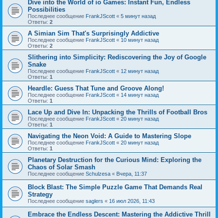
Dive into the World of io Games: Instant Fun, Endless
Possibilities
Последнее сообщение
FrankJScott
«
5 минут назад
Ответы:
2
A Simian Sim That's Surprisingly Addictive
Последнее сообщение
FrankJScott
«
10 минут назад
Ответы:
2
Slithering into Simplicity: Rediscovering the Joy of Google
Snake
Последнее сообщение
FrankJScott
«
12 минут назад
Ответы:
1
Heardle: Guess That Tune and Groove Along!
Последнее сообщение
FrankJScott
«
14 минут назад
Ответы:
1
Lace Up and Dive In: Unpacking the Thrills of Football Bros
Последнее сообщение
FrankJScott
«
20 минут назад
Ответы:
1
Navigating the Neon Void: A Guide to Mastering Slope
Последнее сообщение
FrankJScott
«
20 минут назад
Ответы:
1
Planetary Destruction for the Curious Mind: Exploring the
Chaos of Solar Smash
Последнее сообщение
Schulzesa
«
Вчера, 11:37
Block Blast: The Simple Puzzle Game That Demands Real
Strategy
Последнее сообщение
saglers
«
16 июл 2026, 11:43
Embrace the Endless Descent: Mastering the Addictive Thrill