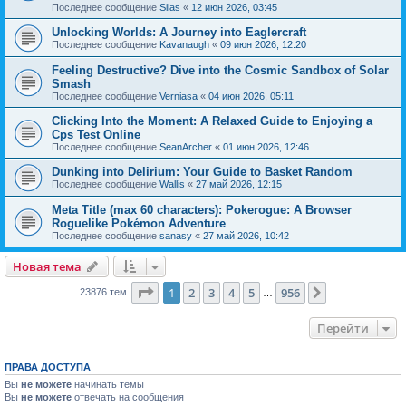
Последнее сообщение
Silas
«
12 июн 2026, 03:45
Unlocking Worlds: A Journey into Eaglercraft
Последнее сообщение
Kavanaugh
«
09 июн 2026, 12:20
Feeling Destructive? Dive into the Cosmic Sandbox of Solar
Smash
Последнее сообщение
Verniasa
«
04 июн 2026, 05:11
Clicking Into the Moment: A Relaxed Guide to Enjoying a
Cps Test Online
Последнее сообщение
SeanArcher
«
01 июн 2026, 12:46
Dunking into Delirium: Your Guide to Basket Random
Последнее сообщение
Wallis
«
27 май 2026, 12:15
Meta Title (max 60 characters): Pokerogue: A Browser
Roguelike Pokémon Adventure
Последнее сообщение
sanasy
«
27 май 2026, 10:42
Новая тема
Страница
1
из
956
1
2
3
4
5
956
След.
23876 тем
…
Перейти
ПРАВА ДОСТУПА
Вы
не можете
начинать темы
Вы
не можете
отвечать на сообщения