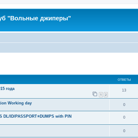
уб "Вольные джиперы"
ширенный поиск
ОТВЕТЫ
15 года
13
1
2
tion Working day
0
S DL/ID/PASSPORT⭐DUMPS with PIN
0
0