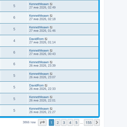
Kennethfeawn
5
27 янв 2026, 02:49
Kennethfeawn
6
27 янв 2026, 02:18
Kennethfeawn
5
27 янв 2026, 01:46
DavidRom
4
27 янв 2026, 01:14
Kennethfeawn
6
27 янв 2026, 00:43
Kennethfeawn
6
26 янв 2026, 23:39
Kennethfeawn
5
26 янв 2026, 23:07
DavidRom
5
26 янв 2026, 22:33
Kennethfeawn
5
26 янв 2026, 22:01
Kennethfeawn
5
26 янв 2026, 21:27
Страница
1
из
155
1
2
3
4
5
155
След.
3866 тем
…