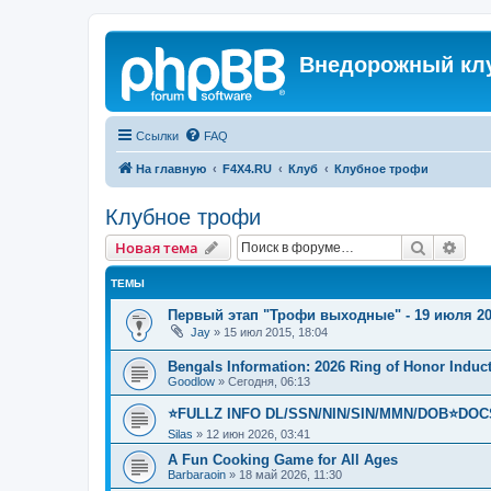
Внедорожный кл
Ссылки
FAQ
На главную
F4X4.RU
Клуб
Клубное трофи
Клубное трофи
Поиск
Рас
Новая тема
ТЕМЫ
Первый этап "Трофи выходные" - 19 июля 20
Jay
»
15 июл 2015, 18:04
Bengals Information: 2026 Ring of Honor Induc
Goodlow
»
Сегодня, 06:13
⭐FULLZ INFO DL/SSN/NIN/SIN/MMN/DOB⭐DOC
Silas
»
12 июн 2026, 03:41
A Fun Cooking Game for All Ages
Barbaraoin
»
18 май 2026, 11:30