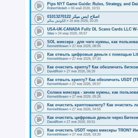
Pips NYT Game Guide: Rules, Strategy, and Dai
RobertVedwh
»
06 май 2026, 10:51
01013270122 اصلاح ايس ميكر
الكوتش سالم
»
16 апр 2026, 20:25
USA-UK-CANADA Fullz DL Scans Cards LLC W-2 
Silas
»
24 мар 2026, 05:57
SOL миксера - для чего нужны, как пользова
Kennethfeawn
»
27 янв 2026, 08:05
Как отмыть цифровые деньги с помощью Lit
Kennethfeawn
»
27 янв 2026, 07:33
Как очистить крипту? Как обезличить битко
DavidRom
»
27 янв 2026, 06:28
Как отмыть крипту? Как обезличить USDT (T
Kennethfeawn
»
27 янв 2026, 05:57
Солана миксера - зачем нужны, как пользова
Kennethfeawn
»
27 янв 2026, 05:26
Как очистить криптовалюту? Как очистить ла
Kennethfeawn
»
27 янв 2026, 04:55
Как очистить цифровые деньги через Биткои
DavidRom
»
27 янв 2026, 03:51
Как очистить USDT через миксеры TRON? Инс
Kennethfeawn
»
27 янв 2026, 03:20