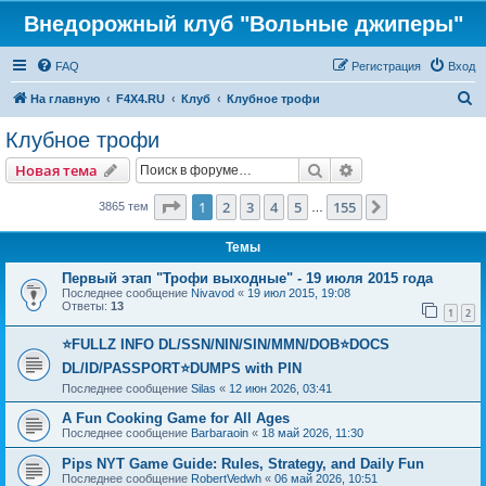
Внедорожный клуб "Вольные джиперы"
FAQ
Регистрация
Вход
П
На главную
F4X4.RU
Клуб
Клубное трофи
о
Клубное трофи
и
Поиск
Расширенный пои
Новая тема
с
к
Страница
1
из
155
1
2
3
4
5
155
След.
3865 тем
…
Темы
Первый этап "Трофи выходные" - 19 июля 2015 года
Последнее сообщение
Nivavod
«
19 июл 2015, 19:08
Ответы:
13
1
2
⭐FULLZ INFO DL/SSN/NIN/SIN/MMN/DOB⭐DOCS
DL/ID/PASSPORT⭐DUMPS with PIN
Последнее сообщение
Silas
«
12 июн 2026, 03:41
A Fun Cooking Game for All Ages
Последнее сообщение
Barbaraoin
«
18 май 2026, 11:30
Pips NYT Game Guide: Rules, Strategy, and Daily Fun
Последнее сообщение
RobertVedwh
«
06 май 2026, 10:51