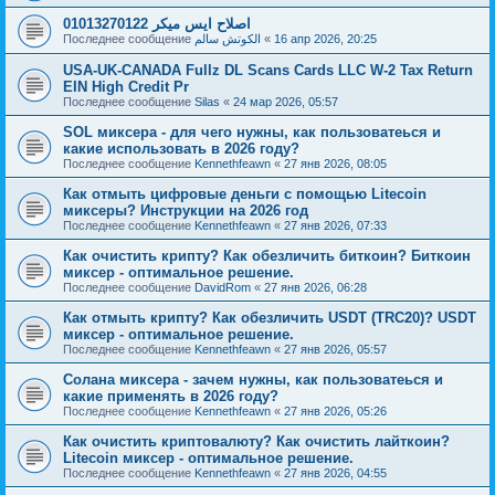
01013270122 اصلاح ايس ميكر
Последнее сообщение
الكوتش سالم
«
16 апр 2026, 20:25
USA-UK-CANADA Fullz DL Scans Cards LLC W-2 Tax Return
EIN High Credit Pr
Последнее сообщение
Silas
«
24 мар 2026, 05:57
SOL миксера - для чего нужны, как пользоватеься и
какие использовать в 2026 году?
Последнее сообщение
Kennethfeawn
«
27 янв 2026, 08:05
Как отмыть цифровые деньги с помощью Litecoin
миксеры? Инструкции на 2026 год
Последнее сообщение
Kennethfeawn
«
27 янв 2026, 07:33
Как очистить крипту? Как обезличить биткоин? Биткоин
миксер - оптимальное решение.
Последнее сообщение
DavidRom
«
27 янв 2026, 06:28
Как отмыть крипту? Как обезличить USDT (TRC20)? USDT
миксер - оптимальное решение.
Последнее сообщение
Kennethfeawn
«
27 янв 2026, 05:57
Солана миксера - зачем нужны, как пользоватеься и
какие применять в 2026 году?
Последнее сообщение
Kennethfeawn
«
27 янв 2026, 05:26
Как очистить криптовалюту? Как очистить лайткоин?
Litecoin миксер - оптимальное решение.
Последнее сообщение
Kennethfeawn
«
27 янв 2026, 04:55