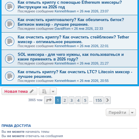
Как отмыть крипту с помощью Ethereum миксеры?
Инструкции на 2026 год
Последнее сообщение
Kennethfeawn
«
26 янв 2026, 23:07
Как очистить криптовалюту? Как обезличить биток?
Биткион миксер - лучшее решение.
Последнее сообщение
DavidRom
«
26 янв 2026, 22:33
Как очистить крипту? Как очистить стейблкоин? Tether
миксер - оптимальное решение.
Последнее сообщение
Kennethfeawn
«
26 янв 2026, 22:01
SOL миксера - для чего нужны, как пользоватеься и
какие применять в 2026 году?
Последнее сообщение
Kennethfeawn
«
26 янв 2026, 21:27
Как отмыть крипту? Как очистить LTC? Litecoin миксер -
лучшее решение.
Последнее сообщение
Kennethfeawn
«
26 янв 2026, 20:55
Новая тема
Страница
1
из
155
1
2
3
4
5
155
След.
3865 тем
…
Перейти
ПРАВА ДОСТУПА
Вы
не можете
начинать темы
Вы
не можете
отвечать на сообщения