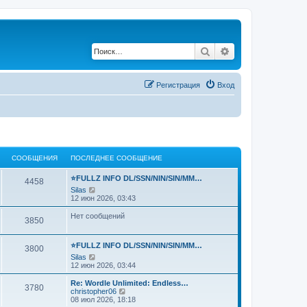
Поиск
Расширенный по
Регистрация
Вход
СООБЩЕНИЯ
ПОСЛЕДНЕЕ СООБЩЕНИЕ
⭐FULLZ INFO DL/SSN/NIN/SIN/MM…
4458
П
Silas
е
12 июн 2026, 03:43
р
е
Нет сообщений
3850
й
т
и
⭐FULLZ INFO DL/SSN/NIN/SIN/MM…
к
3800
п
П
Silas
о
е
12 июн 2026, 03:44
с
р
л
е
Re: Wordle Unlimited: Endless…
3780
е
й
П
christopher06
д
т
е
08 июл 2026, 18:18
н
и