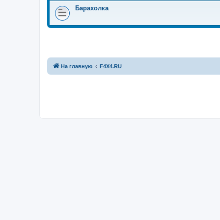
Барахолка
На главную
F4X4.RU