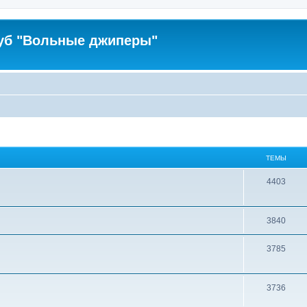
уб "Вольные джиперы"
ТЕМЫ
4403
3840
3785
3736