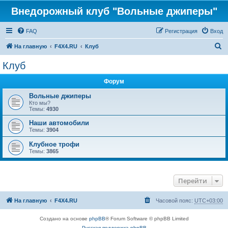
Внедорожный клуб "Вольные джиперы"
FAQ
Регистрация
Вход
П
На главную
F4X4.RU
Клуб
о
Клуб
и
Форум
с
к
Вольные джиперы
Кто мы?
Темы:
4930
Наши автомобили
Темы:
3904
Клубное трофи
Темы:
3865
Перейти
На главную
F4X4.RU
Часовой пояс:
UTC+03:00
Создано на основе
phpBB
® Forum Software © phpBB Limited
Русская поддержка phpBB