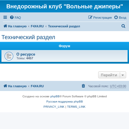
Внедорожный клуб "Вольные джиперы"
FAQ
Регистрация
Вход
П
На главную
F4X4.RU
Технический раздел
о
Технический раздел
и
Форум
с
к
О ресурсе
Темы:
4457
Перейти
На главную
F4X4.RU
Часовой пояс:
UTC+03:00
Создано на основе
phpBB
® Forum Software © phpBB Limited
Русская поддержка phpBB
PRIVACY_LINK
|
TERMS_LINK