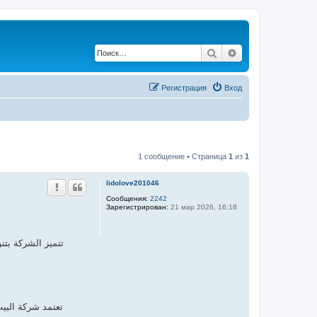
Поиск
Расширенный по
Регистрация
Вход
1 сообщение • Страница
1
из
1
lidolove201046
Сообщения:
2242
Зарегистрирован:
21 мар 2026, 16:18
تتميز الشركة بتن
تعتمد شركة البي