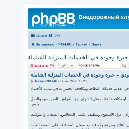
Внедорожный кл
Ссылки
FAQ
На главную
F4X4.RU
Туризм
Планы
برة وجودة في الخدمات المنزلية الشاملة
П
Ответить
دي – خبرة وجودة في الخدمات المنزلية الشاملة
С
lidolove201046
»
14 апр 2026, 16:23
о
о
б
щ
е
، أو مكافحة الآفات مثل الفئران، بق الفراش، الصراصير، والنمل
н
الأبيض.
и
е
النتائج بسرعة وكفاءة، مع ضمان المحافظة على الصحة العامة